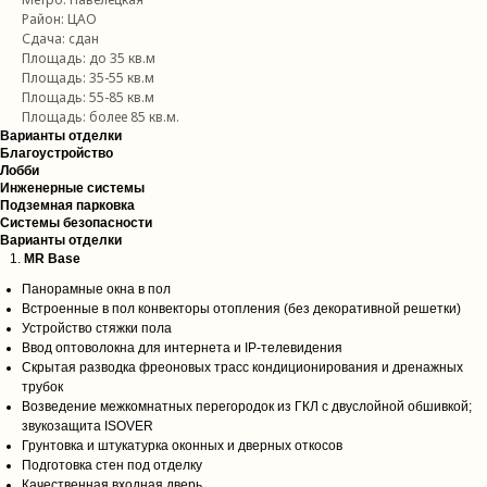
Район: ЦАО
Сдача: сдан
Площадь: до 35 кв.м
Площадь: 35-55 кв.м
Площадь: 55-85 кв.м
Площадь: более 85 кв.м.
Варианты отделки
Благоустройство
Лобби
Инженерные системы
Подземная парковка
Системы безопасности
Варианты отделки
MR Base
Панорамные окна в пол
Встроенные в пол конвекторы отопления (без декоративной решетки)
Устройство стяжки пола
Ввод оптоволокна для интернета и IP-телевидения
Скрытая разводка фреоновых трасс кондиционирования и дренажных
трубок
Возведение межкомнатных перегородок из ГКЛ с двуслойной обшивкой;
звукозащита ISOVER
Грунтовка и штукатурка оконных и дверных откосов
Подготовка стен под отделку
Качественная входная дверь