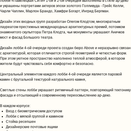
Лобби «Павелецкая Сити» 1-ой и 2-ой очередей выполнены в стиле ар-деко
и украшены портретами актеров эпохи золотого Голливуда - Грейс Келли,
Чарли Чаплин, Марлон Брандо, Хамфри Богарт, Ингрид Бергман.
Дизайн этих входных групп разработан Олегом Клодтом, многократным
лауреатом престижных международных архитектурных премий, потомком
знаменитого скульптора Петра Клодта, чьи монументы украшают Аничков
мост и фасад Большого театра.
Дизайн лобби 4-ой очереди проекта создан бюро Above и неразрывно связан
с архитектурой, которая отличается строгой геометрией и четкостью форм.
При этом уютное пространство наполнено теплой атмосферой, в котором
+ 7 (985) 695 79 48
жители будут чувствовать себя комфортно и безопасно.
с 9:00 до 20:00 мск
Центральный элементом каждого лобби 4-ой очереди является паровой
камин с брутальной текстурой натурального камня,
Заказать звонок
Светлые стены лобби украшает ритмичный паттерн, повторяющий тектонику
Москва, Пресненская наб.,
фасада и отсылающий к современному переосмыслению ар-деко.
д 6, стр 2 (Москва Сити,
В каждом корпусе:
Башня Империя)
Вход с биометрическим доступом
Смотреть на
Лобби с мягкой группой и камином
Стойка ресепшен
карте
Дизайнерские почтовые ящики