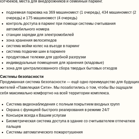
хэтчбеков, места для внедорожников и семейный паркинг.
Этапы сделки
Для соискателей
подземная парковка на 369 машиномест (1 очередь), 434 машиномест (2
очередь) и 175 машиномест (4 очередь)
Отправить резюме
контроль доступа в паркинг при помощи системы считывания
автомобильного номера
станции зарядки для электромобилей
зона хранения велосипедов
система мойки колес на въезде в паркинг
система подкачки шин в паркинге
продуктовые тележки для удобной разгрузки
©️ 2026, ООО «Роял-Кей»
индивидуальные помещения для хранения (кладовые)
Политика конфиденциальности
зона для централизованного сбора твердых бытовых отходов
Системы безопасности
Разработка сайта
Продуманная система безопасности — ещё одно преимущество для будущих
жителей «Павелецкая Сити». Мы позаботились о том, чтобы Вы ощущали
себя максимально комфортно на всей территории комплекса.
Система видеонаблюдения с полным покрытием входных групп
Охрана с функцией быстрого реагирования в режиме 24/7
Консьерж всегда к Вашим услугам
Биометрическая система доступа в здание со считывателем отпечатков
пальцев
Системы автоматического пожаротушения