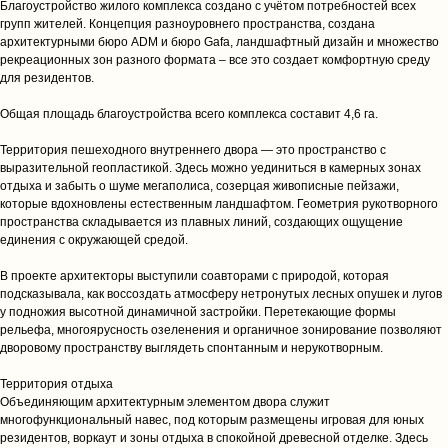
Благоустройство жилого комплекса создано с учётом потребностей всех
групп жителей. Концепция разноуровнего пространства, создана
архитектурными бюро ADM и бюро Gafa, ландшафтный дизайн и множество
рекреационных зон разного формата – все это создает комфортную среду
для резидентов.
Общая площадь благоустройства всего комплекса составит 4,6 га.
Территория пешеходного внутреннего двора — это пространство с
выразительной геопластикой. Здесь можно уединиться в камерных зонах
отдыха и забыть о шуме мегаполиса, созерцая живописные пейзажи,
которые вдохновлены естественным ландшафтом. Геометрия рукотворного
пространства складывается из плавных линий, создающих ощущение
единения с окружающей средой.
В проекте архитекторы выступили соавторами с природой, которая
подсказывала, как воссоздать атмосферу нетронутых лесных опушек и лугов
у подножия высотной динамичной застройки. Перетекающие формы
рельефа, многоярусность озеленения и органичное зонирование позволяют
дворовому пространству выглядеть спонтанным и нерукотворным.
Территория отдыха
Объединяющим архитектурным элементом двора служит
многофункциональный навес, под которым размещены игровая для юных
резидентов, воркаут и зоны отдыха в спокойной древесной отделке. Здесь