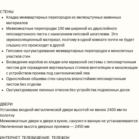
СТЕНЫ
Кладка межквартирных перегородок из мелкоштучных каменных
материалов
Межкомнатные перегородки 100 мм шириной из двухслойного
гипсокартонного листа с нанесением гипсовой шпатлевки. Это
звукоизоляционный материал, поэтому в одной комнате почти не будет
слышно,что происходит в другой
Гипсовое оштукатуривание межквартирных перегородок и монолитных
участков стен
Возведение коробов из кладки или каркасной системы с гипсокартонным
листом для ограждения вертикальных стояков вентиляции и канализации
с устройством проема под сантехнический люк
Однослойная обшивка стен санузла влагостойким гипсокартонным
листом без отделки
Оштукатуривание оконных откосов без устройства подоконных досок
ДВЕРИ
Установка входной металлической двери высотой не менее 2400 мм по
полотну
Межкомнатные двери и двери в кухню, санузел и ванную не устанавливаются
Увеличенная высота дверных проемов — 2450 мм
ИНТЕРНЕТ, ТЕЛЕВИДЕНИЕ, ТЕЛЕФОН