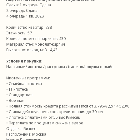
Сдача:
1 очередь Сдана
2 очередь Сдана
4 очередь 1 кв. 2028
Количество квартир: 738
Этажность: 57
Количество мест в паркинге: 430
Материал стен: монолит-кирпич
Высота потолков, м: 3 - 4,43
Условия покупки:
Наличные / ипотека / рассрочка / trade -in/покупка онлайн
Ипотечные программы:
• Семейная ипотека
• IT ипотека
• Стандартная
• Военная
• Полная стоимость кредита рассчитывается от 3,796% до 14,523%
• Ставка действует весь срок кредитования до 30 лет
• Ипотека с платежами от 55 тыс ₽/месяц
• Переплата по процентам снижена вдвое
Отделка: Бизнес
Располжение: Москва
Метро: Павелецкая