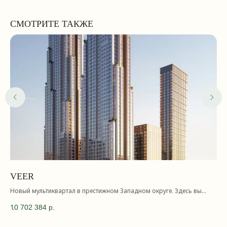
СМОТРИТЕ ТАКЖЕ
VEER
S
Новый мультиквартал в престижном Западном округе. Здесь вы
Рас
будете открывать для себя все новые вкладки бесконечного веера
Эта
10 702 384
р.
10
возможностей. VEER впечатляет своей многогранностью и дарит
по
легкость бытия в самых разных его проявлениях. Быстрый доступ ко
ква