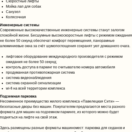
RoyalKey77@yandex.ru
Скоростные лифты
Мойка лап для собак
Санузел
Главная
Ипотека
Колясочная
Инженерные системы
О компании
Калькулятор
Современные высококачественные инженерные системы станут залогом
Партнеры
Услуги
спокойной жизни. Бесшумные высокоскоростные лифты с режимом ожидания
Этапы получения
Проекты
не более 50 секунд обеспечат комфорт перемещения, панорамные
алюминиевые окна за счёт шумопоглощения сохранят уют домашнего очага.
Преимущества
Партнеры
лифтовое оборудование международного производителя с режимом
ожидания не более 50 секунд;
контроль доступа в паркинг по считывателю номера автомобиля
Купить
продуманная противопожарная система
система видеонаблюдения
Новостройки
система охранной сигнализации
wi‑fi на всей территории комплекса
Загородная недвижимость
Коммерческая недвижимость
Подземная парковка
Несомненное преимущество жилого комплекса «Павелецкая Сити» —
Курортная недвижимость
безопасные дворы без машин. Покупателям предлагаются места разного
формата для машин на подземном паркинге, из которого можно будет
подняться на лифте на свой этаж.
Аренда
Продать
Здесь размещены разные форматы машиномест: парковка для седанов и
Каталог
Преимущества