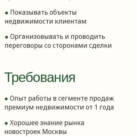
1млн +
кв. м. жилой и коммерческой
недвижимости в портфеле
компании
500+
успешно закрытых сделок
с продавцами
и покупателями
15