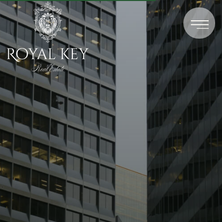
арьера
в Royal Key