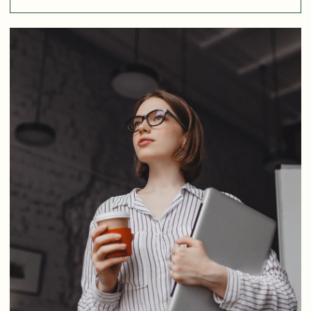
●
На основании критериев делать
подбор объектов недвижимости
для клиента
●
Сопровождать клиента: отвечать
на вопросы, помогать выбрать
лучший для него вариант
●
Показывать объекты
недвижимости клиентам
●
Организовывать и проводить
переговоры со сторонами сделки
Требования
●
Опыт работы в сегменте продаж
премиум недвижимости от 1 года
●
Хорошее знание рынка
новостроек Москвы