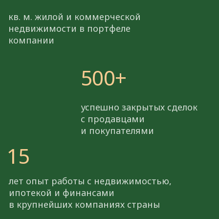
+ 7 (985) 695 79 48
с 9:00 до 20:00 мск
Заказать звонок
Москва, Пресненская наб.,
д 6, стр 2 (Москва Сити,
Башня Империя)
Смотреть на
карте
RoyalKey77@yandex.ru
Главная
Ипотека