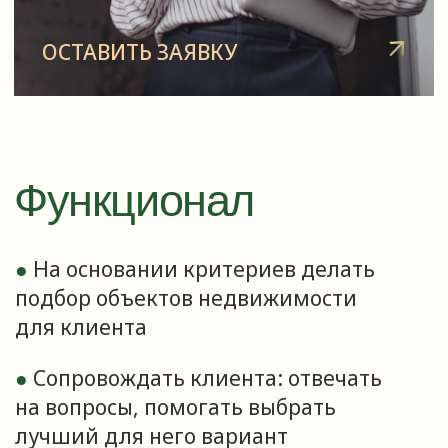
●
Эмпатия и энергия
●
Целеустремленность
/О компании
oyal key —
лучший выбор в мире
недвижимости