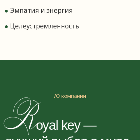
лет опыт работы с недвижимостью,
ипотекой и финансами
в крупнейших компаниях страны
/отправить резюме
риглашаем
на работу
Направьте ваше резюме, заполнив форму,
свяжитесь с нами напрямую или смотрите
вакансии на сайте HH
ВАКАНСИИ НА HH