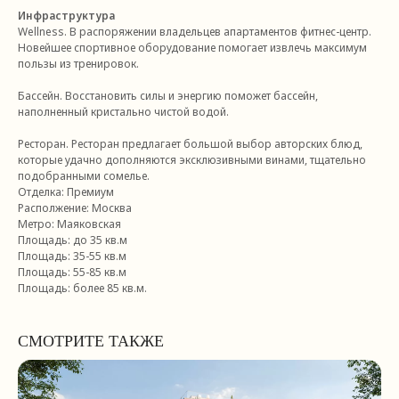
Инфраструктура
Wellness. В распоряжении владельцев апартаментов фитнес-центр.
Новейшее спортивное оборудование помогает извлечь максимум
пользы из тренировок.
Бассейн. Восстановить силы и энергию поможет бассейн,
наполненный кристально чистой водой.
Ресторан. Ресторан предлагает большой выбор авторских блюд,
которые удачно дополняются эксклюзивными винами, тщательно
подобранными сомелье.
Отделка: Премиум
Располжение: Москва
Метро: Маяковская
+ 7 (985) 695 79 48
Площадь: до 35 кв.м
Площадь: 35-55 кв.м
с 9:00 до 20:00 мск
Площадь: 55-85 кв.м
Заказать звонок
Площадь: более 85 кв.м.
Москва, Пресненская наб.,
СМОТРИТЕ ТАКЖЕ
д 6, стр 2 (Москва Сити,
Башня Империя)
Смотреть на