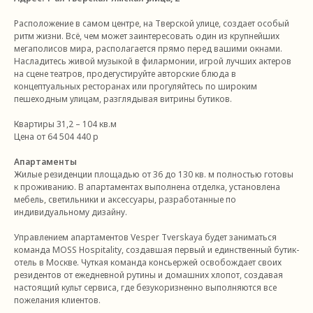
Расположение в самом центре, на Тверской улице, создает особый
ритм жизни. Всё, чем может заинтересовать один из крупнейших
мегаполисов мира, располагается прямо перед вашими окнами.
Насладитесь живой музыкой в филармонии, игрой лучших актеров
на сцене театров, продегустируйте авторские блюда в
концептуальных ресторанах или прогуляйтесь по широким
пешеходным улицам, разглядывая витрины бутиков.
Квартиры 31,2 – 104 кв.м
Цена от 64 504 440 р
Апартаменты
Жилые резиденции площадью от 36 до 130 кв. м полностью готовы
к проживанию. В апартаментах выполнена отделка, установлена
мебель, светильники и аксессуары, разработанные по
индивидуальному дизайну.
Управлением апартаментов Vesper Tverskaya будет заниматься
команда MOSS Hospitality, создавшая первый и единственный бутик-
отель в Москве. Чуткая команда консьержей освобождает своих
резидентов от ежедневной рутины и домашних хлопот, создавая
настоящий культ сервиса, где безукоризненно выполняются все
пожелания клиентов.