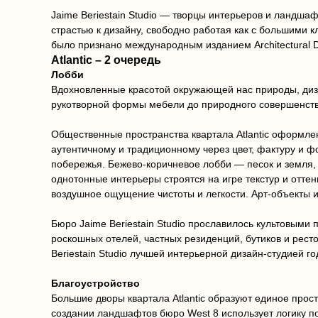
Jaime Beriestain Studio — творцы интерьеров и ландша
страстью к дизайну, свободно работая как с большими к
было признано международным изданием Architectural D
Atlantic – 2 очередь
Лобби
Вдохновленные красотой окружающей нас природы, диз
рукотворной формы мебели до природного совершенств
Общественные пространства квартала Atlantic оформле
аутентичному и традиционному через цвет, фактуру и фо
побережья. Бежево-коричневое лобби — песок и земля, 
однотонные интерьеры строятся на игре текстур и отте
воздушное ощущение чистоты и легкости. Арт-объекты 
Бюро Jaime Beriestain Studio прославилось культовым
роскошных отелей, частных резиденций, бутиков и ресто
Beriestain Studio лучшей интерьерной дизайн-студией го
Благоустройство
Большие дворы квартала Atlantic образуют единое прос
создании ландшафтов бюро West 8 использует логику по