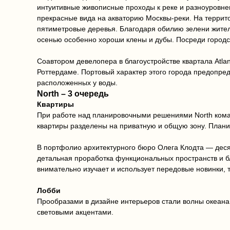
интуитивные живописные проходы к реке и разноуровнев
прекрасные вида на акваторию Москвы-реки. На террито
пятиметровые деревья. Благодаря обилию зелени жители
осенью особенно хороши клены и дубы. Посреди городс
Соавтором девелопера в благоустройстве квартала Atla
Роттердаме. Портовый характер этого города предопре
расположенных у воды.
North – 3 очередь
Квартиры
При работе над планировочными решениями North коман
квартиры разделены на приватную и общую зону. Плани
В портфолио архитектурного бюро Олега Клодта — деся
детальная проработка функциональных пространств и б
внимательно изучает и использует передовые новинки,
Лобби
Прообразами в дизайне интерьеров стали волны океан
световыми акцентами.