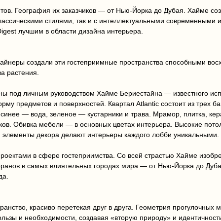
фтов. География их заказчиков — от Нью-Йорка до Дубая. Хайме со
лассическими стилями, так и с интеллектуальными современными ин
igest лучшим в области дизайна интерьера.
айнеры создали эти гостеприимные пространства способными вос
а растения.
ны под личным руководством Хайме Бериестайна — известного исп
рму предметов и поверхностей. Квартал Atlantic состоит из трех ба
синее — вода, зеленое — кустарники и трава. Мрамор, плитка, кера
нков. Обивка мебели — в основных цветах интерьера. Высокие пот
и элементы декора делают интерьеры каждого лобби уникальными.
и проектами в сфере гостеприимства. Со всей страстью Хайме изо
ранов в самых влиятельных городах мира — от Нью-Йорка до Дубая. 
да.
транство, красиво перетекая друг в друга. Геометрия прогулочных
льзы и необходимости, создавая «вторую природу» и идентичность