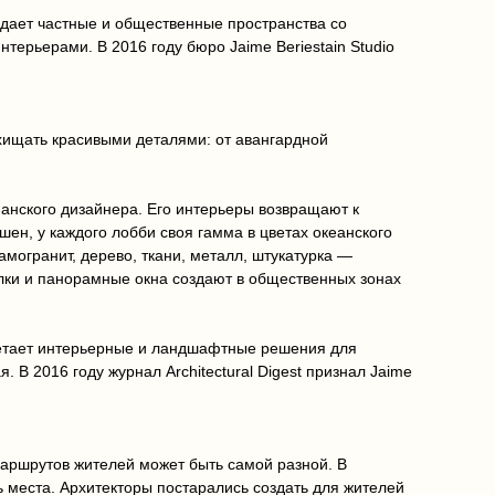
здает частные и общественные пространства со
терьерами. В 2016 году бюро Jaime Beriestain Studio
хищать красивыми деталями: от авангардной
анского дизайнера. Его интерьеры возвращают к
шен, у каждого лобби своя гамма в цветах океанского
могранит, дерево, ткани, металл, штукатурка —
олки и панорамные окна создают в общественных зонах
бретает интерьерные и ландшафтные решения для
В 2016 году журнал Architectural Digest признал Jaime
 маршрутов жителей может быть самой разной. В
 места. Архитекторы постарались создать для жителей