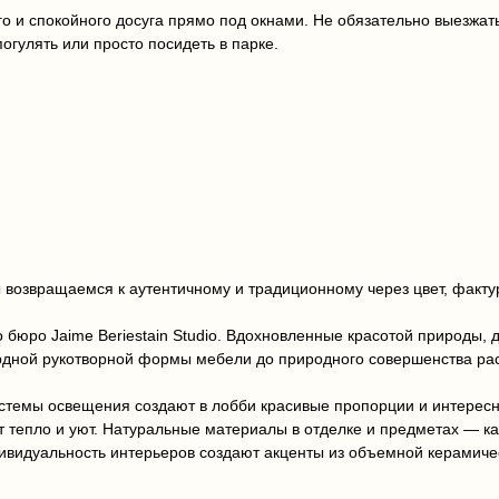
го и спокойного досуга прямо под окнами. Не обязательно выезжат
огулять или просто посидеть в парке.
 возвращаемся к аутентичному и традиционному через цвет, факту
о бюро Jaime Beriestain Studio. Вдохновленные красотой природы,
рдной рукотворной формы мебели до природного совершенства ра
истемы освещения создают в лобби красивые пропорции и интерес
т тепло и уют. Натуральные материалы в отделке и предметах — к
дивидуальность интерьеров создают акценты из объемной керамичес