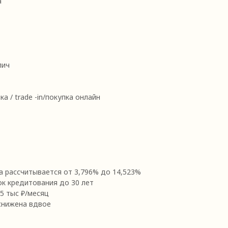
а
пич
ка / trade -in/покупка онлайн
а рассчитывается от 3,796% до 14,523%
ок кредитования до 30 лет
5 тыс ₽/месяц
снижена вдвое