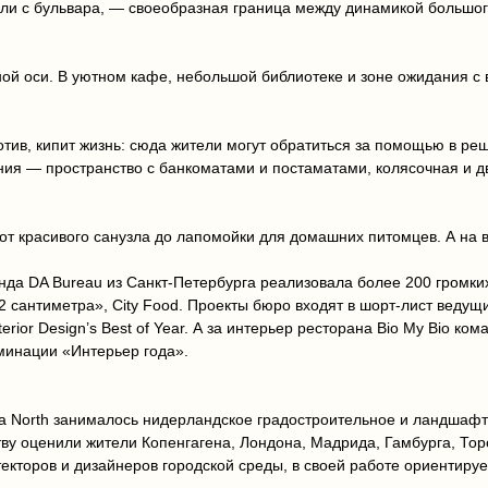
или с бульвара, — своеобразная граница между динамикой большог
ной оси. В уютном кафе, небольшой библиотеке и зоне ожидания с
отив, кипит жизнь: сюда жители могут обратиться за помощью в ре
ия — пространство с банкоматами и постаматами, колясочная и д
от красивого санузла до лапомойки для домашних питомцев. А на
а DA Bureau из Санкт-Петербурга реализовала более 200 громких п
 22 сантиметра», City Food. Проекты бюро входят в шорт-лист вед
terior Design’s Best of Year. А за интерьер ресторана Bio My Bio 
минации «Интерьер года».
а North занималось нидерландское градостроительное и ландшафтн
тву оценили жители Копенгагена, Лондона, Мадрида, Гамбурга, То
екторов и дизайнеров городской среды, в своей работе ориентируе