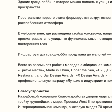
Здание гранд-лобби, в которое можно попасть с улицы 
пространства.
Пространство первого этажа формируется вокруг основ
расслабленная атмосфера.
В welcome-зоне, где размещена стойка консьержа, напр
просматриваются с улицы, то функциональные помещен
посторонних глаз.
Инфраструктура гранд-лобби продумана до мелочей — 
Всего за восемь лет работы молодая амбициозная команд
«Третье место», Made in China, Under the Sea, «Пицца
Restaurant and Bar Design Awards, FX Design Awards и In
профессиональную награду «Лучшие в индустрии» в но
Благоустройство
Разработкой концепции благоустройства дворов квартал
тройку крупнейших в мире. Проекты West 8 по достоинс
Интернациональная команда, в которую входят 70 архит