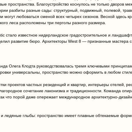
ые пространства. Благоустройство коснулось не только дворов меж
рии разбиты разные сады: структурный, подвижный, полевой, трав
 могут любоваться сменой всех четырех сезонов. Весной здесь кра
кого леса расположены три перголы разного размера.
ntic стало известное нидерландское градостроительное и ландшаф
делил развитие бюро. Архитекторы West 8 — признанные мастера с
да Олега Клодта руководствовалась тремя ключевыми принципами:
ровки универсальны, пространство можно оформить в любом стиле
тки проектов частных резиденций и квартир, интерьеры отелей, р
лагородное сочетание лаконизма и традиционности. Команда опира
 так что порой даже опережает международное архитектурно-дизай
а и ледяные глыбы: пространство имеет плавные обтекаемые фо