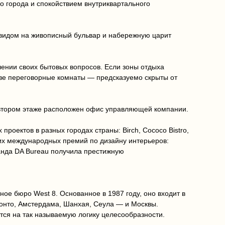
о города и спокойствием внутриквартального
 видом на живописный бульвар и набережную царит
шении своих бытовых вопросов. Если зоны отдыха
ве переговорные комнаты — предсказуемо скрыты от
 втором этаже расположен офис управляющей компании.
роектов в разных городах страны: Birch, Cococo Bistro,
ущих международных премий по дизайну интерьеров:
команда DA Bureau получила престижную
ое бюро West 8. Основанное в 1987 году, оно входит в
ронто, Амстердама, Шанхая, Сеула — и Москвы.
тся на так называемую логику целесообразности.