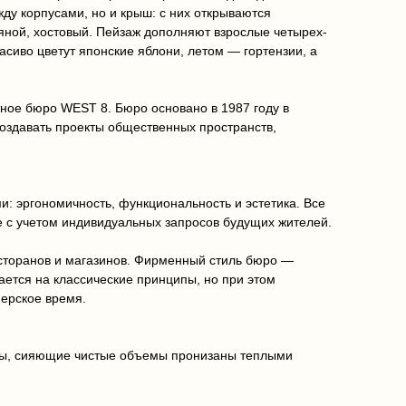
ду корпусами, но и крыш: с них открываются
яной, хостовый. Пейзаж дополняют взрослые четырех-
сиво цветут японские яблони, летом — гортензии, а
тное бюро WEST 8. Бюро основано в 1987 году в
оздавать проекты общественных пространств,
 эргономичность, функциональность и эстетика. Все
 с учетом индивидуальных запросов будущих жителей.
есторанов и магазинов. Фирменный стиль бюро —
ется на классические принципы, но при этом
нерское время.
рмы, сияющие чистые объемы пронизаны теплыми