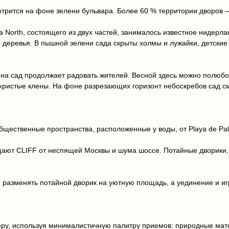
рится на фоне зелени бульвара. Более 60 % территории дворов — 
а North, состоящего из двух частей, занималось известное нидер
 деревья. В пышной зелени сада скрыты холмы и лужайки, детские 
она сад продолжает радовать жителей. Весной здесь можно полюб
охристые клены. На фоне разрезающих горизонт небоскребов сад с
бщественные пространства, расположенные у воды, от Playa de Pa
ают CLIFF от неспящей Москвы и шума шоссе. Потайные дворики,
разменять потайной дворик на уютную площадь, а уединение и игр
феру, используя минималистичную палитру приемов: природные мат