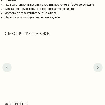
Военная
Коммерческая недвижимость
Полная стоимость кредита рассчитывается от 3,796% до 14,523%
Курортная недвижимость
Ставка действует весь срок кредитования до 30 лет
Ипотека с платежами от 55 тыс ₽/месяц
Переплата по процентам снижена вдвое
Аренда
Продать
Каталог
Преимущества
СМОТРИТЕ ТАКЖЕ
Этапы сделки
Для соискателей
Отправить резюме
©️ 2026, ООО «Роял-Кей»
Политика конфиденциальности
Разработка сайта
ЖК ENITEO
S