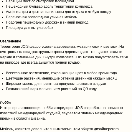
Парящий мост со смотровой площадкой
Пешеходный бульвар вдоль территории комплекса
Амфитеатры и крытые павильоны для отдыха в любую погоду
Переносная всепогодная уличная мебель
Подогрев пешеходных дорожек в зимний период
Площадка для выгула собак
Озеленение
Территория JOIS щедро усажена деревьями, кустарниками и цветами. На
смотровых площадках крупные кроны деревьев дают тень даже в самые
жаркие и солнечные дни. Внутри комплекса JOIS можно почувствовать себя
на природе, где всегда дышится полной грудью.
Всесезонное озеленение, сохраняющие цвет в любое время года
Цветущие растения, меняющие оттенки цветников каждый месяц
Широкие газоны для приятных прогулок на свежем воздухе
Развивающий парк с описанием растений по QR-коду
Лобби
Интерьерная концепция лобби и коридоров JOIS разработана всемирно
известной международной студией, лауреатом главных международных
премий в области дизайна.
Мебель, является дополнительным элементом общего дизайнерского