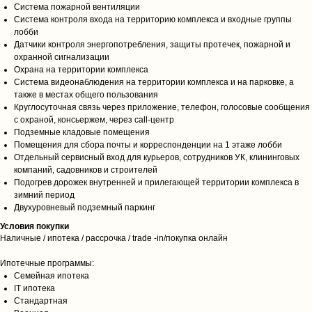
Москва, Пресненская наб.,
Система пожарной вентиляции
д 6, стр 2 (Москва Сити,
Система контроля входа на территорию комплекса и входные группы
лобби
Башня Империя)
Датчики контроля энергопотребления, защиты протечек, пожарной и
Смотреть на
охранной сигнализации
Охрана на территории комплекса
карте
Система видеонаблюдения на территории комплекса и на парковке, а
RoyalKey77@yandex.ru
также в местах общего пользования
Круглосуточная связь через приложение, телефон, голосовые сообщения
с охраной, консьержем, через call-центр
Главная
Ипотека
Подземные кладовые помещения
Помещения для сбора почты и корреспонденции на 1 этаже лобби
О компании
Калькулятор
Отдельный сервисный вход для курьеров, сотрудников УК, клининговых
Партнеры
Услуги
компаний, садовников и строителей
Подогрев дорожек внутренней и прилегающей территории комплекса в
Этапы получения
Проекты
зимний период
Преимущества
Двухуровневый подземный паркинг
Партнеры
Условия покупки
Наличные / ипотека / рассрочка / trade -in/покупка онлайн
Купить
Ипотечные программы:
Семейная ипотека
Новостройки
IT ипотека
Стандартная
Загородная недвижимость