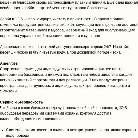
решения благодаря своим экспрессивным плавным линиям. Еще одна важная
особенность лобби — арт-объекты от кураторов Cosmoscow.
Лобби в JOIS — про комфорт, чистоту и приватность. В проекте башен
комплекса предусмотрен сервисный лифт, служащий для отдельной доставки
строительных материалов и мусора, и сервисный вход для обслуживающего
персонала управляющей компании, клининга и курьеров.
Для резидентов и посетителей доступен консьерж-сервис 24/7. На стойке
ресепшн можно взять питьевую воду, а при дождливой погоде - зонт.
Amenities
Спортивная студия для индивидуальных тренировок и фитнес-центр с
панорамным бассейном, и джакузи под открытым небом идеальны как для
активных занятий спортом, так и для релаксации. В них предусмотрены
пространства для групповых и индивидуальных тренировок, йога-центр и
SPA-зоны.
Сервис и безопасность
+ 7 (985) 695 79 48
Чтобы вы и ваши близкие всегда чувствовали себя в безопасности, JOIS
оборудован передовыми системами охраны, контроля доступа,
с 9:00 до 20:00 мск
видеонаблюдения и сигнализации.
Заказать звонок
Система автоматического водяного пожаротушения и противопожарного
водопровода