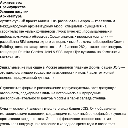
Архитектура
Преимущества
Условия покупки
Архитектура
Архитектурный проект башен JOIS разработан Genpro — креативным
международным архитектурным бюро , специализирующемся на
строительстве жилых комплексов , туристических , промышленных и
инфраструктурных объектов . Среди знаковых проектов компании —
разработка BIM модели одного из первых нью-йоркских небоскребов Crown
Building, комплекс апартаментов на 5-ой авеню-262, а также архитектурные
концепции Palmira Garden Hotel & SPA, парк «Три вулкана» на Камчатке и
Ростех-Сити.
Уникальные, не имеющие в Москве аналогов плавные формы башен JOIS —
это вдохновляющее торжество изысканности и новый архитектурный
шедевр, продуманный для жизни.
Ступенчатая форма и расположение корпусов увеличивает доступную
обзорность, подчеркивая виды на исторические и природные
достопримечательности центра Москвы и парки запада столицы.
Окна — основной элемент внешнего вида башен JOIS. Они обрамлены
металлическими панелями, создающими колоритный рельефный рисунок на
протяжении каждого этажа. Энергоэффективное оконное покрытие
уменьшает нагрузку на отопление в холодное время года и позволяет