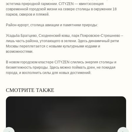
эстетика природной гармонии. CITYZEN — квинтэссенция
современной городской жизни на севере столицы в окружении 18
парков, скверов и пляжей.
Район-курорт, столица авиации и памятники природы:
Усадьба Братцево, Сходненский ковш, парк Покровское-Стрешнево –
лишь часть района, утопающего в зелени. Здесь динамичный ритм
Москвы переплетается с новыми культурными кодами и
возможностями.
+ 7 (985) 695 79 48
В новом городском кластере CITYZEN слились энергия столицы и
безмятежность природы. Здесь можно поймать дзен, не покидая
с 9:00 до 20:00 мск
города, и восполнить силы для новых достижений.
Заказать звонок
СМОТРИТЕ ТАКЖЕ
Москва, Пресненская наб.,
д 6, стр 2 (Москва Сити,
Башня Империя)
Смотреть на
карте
RoyalKey77@yandex.ru